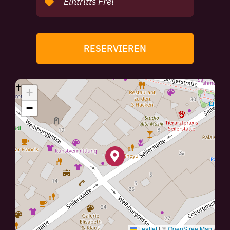
Eintritts Frei
RESERVIEREN
+
−
Leaflet
|
©
OpenStreetMap